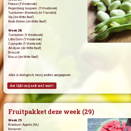
Groentepakket deze week (29)
Week 29:
Paksoi (’t Vreebroek)
Regenboog bospeen (’t Vreebroek)
Tuinbonen (Kwekerij de Transitie)
Sla (de Witte Raaf)
Rode Bieten (de Witte Raaf)
Week 28:
Tuinbonen (’t Vreebroek)
Little Gem (’t Vreebroek)
Courgette (’t Vreebroek)
Andijvie (de Witte Raaf)
Broccoli