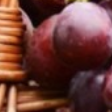
Rode pruimen
Witte druiven (met pit)
Alles is biologisch, tenzij anders aangegeven.
dat lijkt mij ook wel wat!