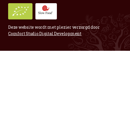
Voor al je vragen en opmerkingen;
Mail
gerust.
Maar ook voor complimentjes,
mooie fruitige foto’s of andere blije zaken:
info@vertwenz.nl
Annelies
Bedrijfsleidster Vertwenz
06-83304944