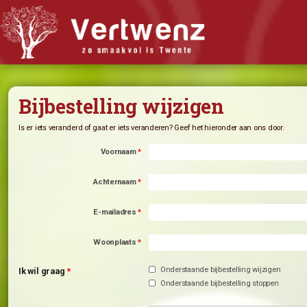
Biologisch abonnement
Bijbestelling wijzigen
Abonnement Bestellen
Bijbestellen
Is er iets veranderd of gaat er iets veranderen? Geef het hieronder a
Iets doorgeven?
Voornaam
*
Nieuwsflits
Achternaam
*
Winkel
Recepten
E-mailadres
*
Wat vindt u van Vertwenz?
Woonplaats
*