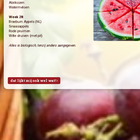
Bos ui (de Witte Raaf)
Alles is biologisch, tenzij anders aangegeven.
dat lijkt mij ook wel wat!
Fruitpakket deze week (29)
Week 29:
Braeburn Appels (NL)
Bananen
Abrikozen
Watermeloen
Week 28:
Braeburn Appels (NL)
Sinaasappels