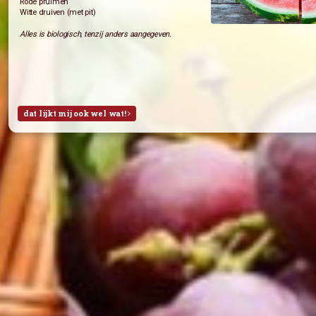
dat lijkt mij ook wel wat!
Fruitpakket deze week (29)
Week 29:
Braeburn Appels (NL)
Bananen
Abrikozen
Watermeloen
Week 28:
Braeburn Appels (NL)
Sinaasappels
Rode pruimen
Witte druiven (met pit)
Alles is biologisch, tenzij anders aangegeven.