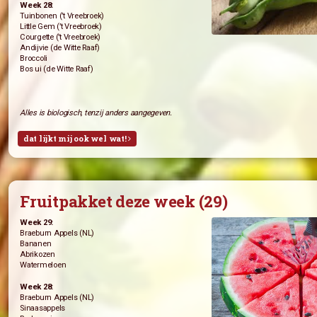
Groentepakket deze week (29)
Week 29:
Paksoi (’t Vreebroek)
Regenboog bospeen (’t Vreebroek)
Tuinbonen (Kwekerij de Transitie)
Sla (de Witte Raaf)
Rode Bieten (de Witte Raaf)
Week 28:
Tuinbonen (’t Vreebroek)
Little Gem (’t Vreebroek)
Courgette (’t Vreebroek)
Andijvie (de Witte Raaf)
Broccoli
Bos ui (de Witte Raaf)
Alles is biologisch, tenzij anders aangegeven.