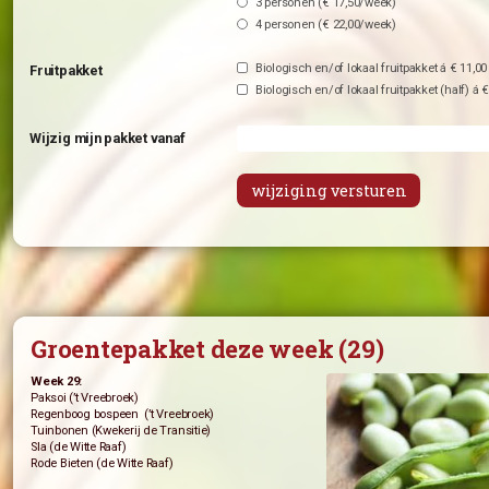
Woonplaats
*
1 persoon (€ 7,50/week)
Groentepakket
*
2 personen (€ 13,00/week
3 personen (€ 17,50/week
4 personen (€ 22,00/week
Biologisch en/of lokaal fr
Fruitpakket
Biologisch en/of lokaal fr
Wijzig mijn pakket vanaf