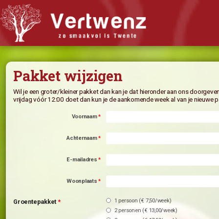
Biologisch abonnement
Pakket wijzigen
Abonnement Bestellen
Bijbestellen
Wil je een groter/kleiner pakket dan kan je dat hieronder a
vrijdag vóór 12:00 doet dan kun je de aankomende week al
Iets doorgeven?
Voornaam
*
Nieuwsflits
Winkel
Achternaam
*
Recepten
E-mailadres
*
Wat vindt u van Vertwenz?