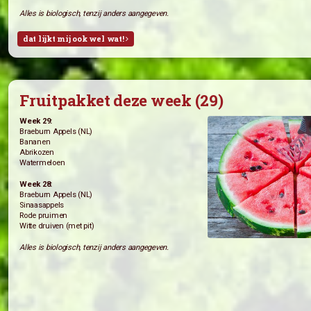
Groentepakket deze week (29)
Week 29:
Paksoi (’t Vreebroek)
Regenboog bospeen (’t Vreebroek)
Tuinbonen (Kwekerij de Transitie)
Sla (de Witte Raaf)
Rode Bieten (de Witte Raaf)
Week 28:
Tuinbonen (’t Vreebroek)
Little Gem (’t Vreebroek)
Courgette (’t Vreebroek)
Andijvie (de Witte Raaf)
Broccoli
Bos ui (de Witte Raaf)
Alles is biologisch, tenzij anders aangegeven.
dat lijkt mij ook wel wat!