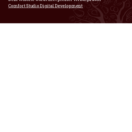
Voor al je vragen en opmerkingen;
Mail
gerust.
Maar ook voor complimentjes,
mooie fruitige foto’s of andere blije zaken:
info@vertwenz.nl
Annelies
Bedrijfsleidster Vertwenz
06-83304944