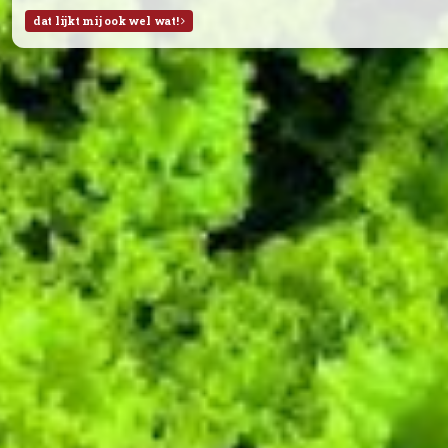
Fruitpakket deze week (29)
Week 29:
Braeburn Appels (NL)
Bananen
Abrikozen
Watermeloen
Week 28:
Braeburn Appels (NL)
Sinaasappels
Rode pruimen
Witte druiven (met pit)
Alles is biologisch, tenzij anders aangegeven.