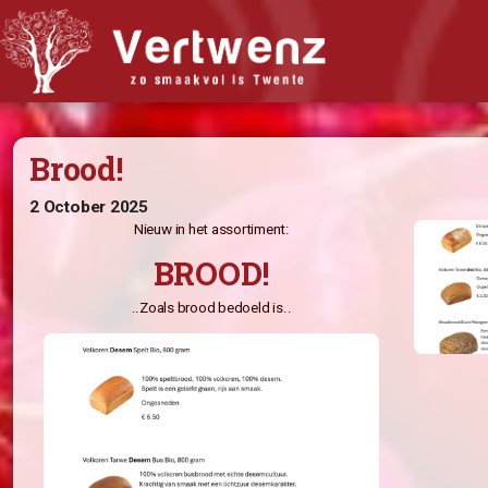
Biologisch abonnement
Brood!
Abonnement Bestellen
Bijbestellen
2 October 2025
Nieuw in het assortiment:
Iets doorgeven?
BROOD!
Nieuwsflits
Winkel
..Zoals brood bedoeld is..
Recepten
Wat vindt u van Vertwenz?