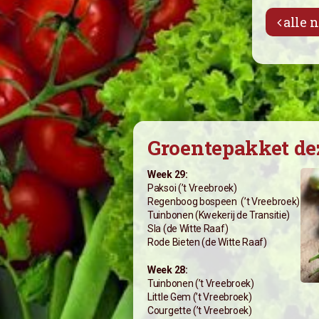
alle 
Wat vindt u van Vertwenz?
Groentepakket de
Week 29:
Paksoi (’t Vreebroek)
Regenboog bospeen (’t Vreebroek)
Tuinbonen (Kwekerij de Transitie)
Sla (de Witte Raaf)
Rode Bieten (de Witte Raaf)
Week 28:
Tuinbonen (’t Vreebroek)
Little Gem (’t Vreebroek)
Courgette (’t Vreebroek)