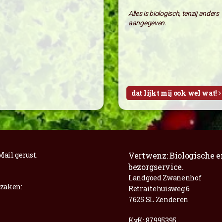
Alles is biologisch, tenzij anders
aangegeven.
dat lijkt mij ook wel wat!
Mail
gerust.
Vertwenz: Biologische e
bezorgservice.
Landgoed Zwanenhof
 zaken:
Retraitehuisweg 6
7625 SL Zenderen
KvK: 87995395