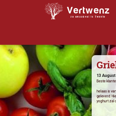
Biologisch abonnement
Grie
Abonnement Bestellen
Bijbestellen
13 August
Beste klant
Iets doorgeven?
helaas is va
Nieuwsflits
geleverd. Hi
yoghurt zal 
Winkel
Recepten