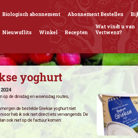
Biologisch abonnement
Abonnement Bestellen
Bij
Wat vindt u van
Nieuwsflits
Winkel
Recepten
Vertwenz?
kse yoghurt
 2024
en op de dinsdag en woensdag routes,
nmorgen de bestelde Griekse yoghurt niet
ervoor heb ik ook niet direct iets vervangends. De
dan ook niet op de factuur komen.