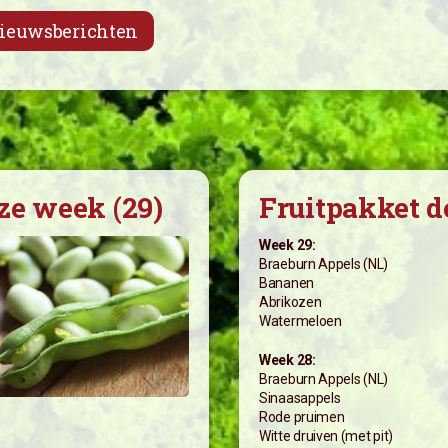
nieuwsberichten
ze week (29)
Fruitpakket d
Week 29:
Braeburn Appels (NL)
Bananen
Abrikozen
Watermeloen
Week 28:
Braeburn Appels (NL)
Sinaasappels
Rode pruimen
Witte druiven (met pit)