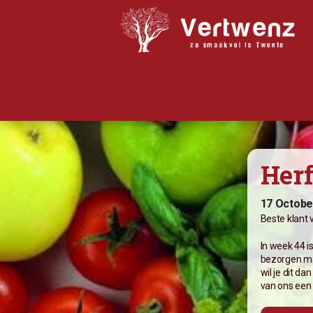
Biologisch abonnement
Herf
Abonnement Bestellen
Bijbestellen
17 Octobe
Beste klant
Iets doorgeven?
In week 44 i
Nieuwsflits
bezorgen ma
wil je dit d
Winkel
van ons een 
Recepten