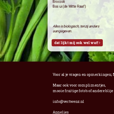
Broccoli
Bos ui (de Witte Raaf)
Alles is biologisch, tenzij anders
aangegeven.
dat lijkt mij ook wel wat!
Voor al je vragen en opmerkingen;
Maar ook voor complimentjes,
mooie fruitige foto’s of andere blije
info@vertwenz.nl
Annelies