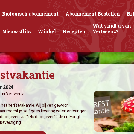
Biologisch abonnement
Abonnement Bestellen
Bij
Wat vindt u van
Nieuwsflits
Winkel
Recepten
Vertwenz?
stvakantie
r 2024
 van Vertwenz,
s het herfstvakantie. Wij blijven gewoon
ar mocht je zelf geen levering willen ontvangen
an doorgeven via “iets doorgeven”? Je ontvangt
bevestiging.