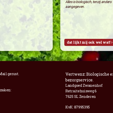
Alles is biologisch, tenzij anders
aangegeven.
dat lijkt mij ook wel wat!
Mail
gerust.
Vertwenz: Biologische e
bezorgservice.
Landgoed Zwanenhof
 zaken:
Retraitehuisweg 6
7625 SL Zenderen
KvK: 87995395