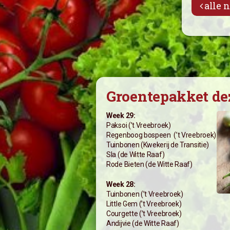
alle 
Wat vindt u van Vertwenz?
Groentepakket de
Week 29:
Paksoi (’t Vreebroek)
Regenboog bospeen (’t Vreebroek)
Tuinbonen (Kwekerij de Transitie)
Sla (de Witte Raaf)
Rode Bieten (de Witte Raaf)
Week 28:
Tuinbonen (’t Vreebroek)
Little Gem (’t Vreebroek)
Courgette (’t Vreebroek)
Andijvie (de Witte Raaf)