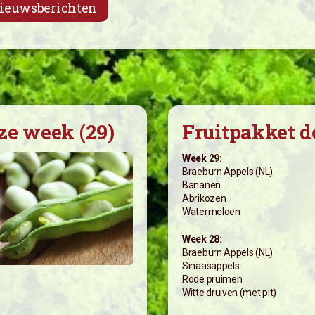
nieuwsberichten
ze week (29)
Fruitpakket d
Week 29:
Braeburn Appels (NL)
Bananen
Abrikozen
Watermeloen
Week 28:
Braeburn Appels (NL)
Sinaasappels
Rode pruimen
Witte druiven (met pit)