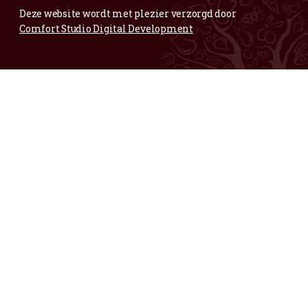
Maar ook voor complimentjes,
mooie fruitige foto’s of andere blije zaken:
info@vertwenz.nl
Annelies
Bedrijfsleidster Vertwenz
06-83304944
Wil je onze nieuwsbrief ontvangen?