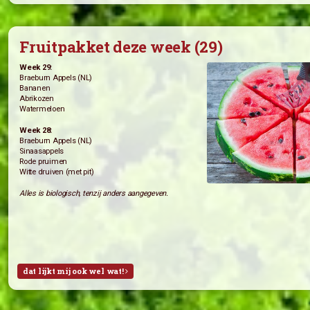
Courgette (’t Vreebroek)
Andijvie (de Witte Raaf)
Broccoli
Bos ui (de Witte Raaf)
Alles is biologisch, tenzij anders aangegeven.
dat lijkt mij ook wel wat!
Fruitpakket deze week (29)
Week 29:
Braeburn Appels (NL)
Bananen
Abrikozen
Watermeloen