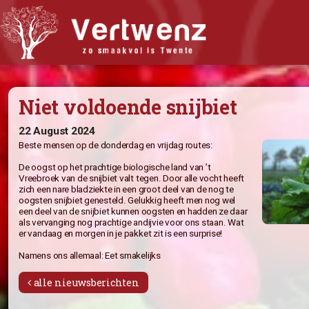
Biologisch abonnement
Niet voldoende snijbiet
Abonnement Bestellen
Bijbestellen
22 August 2024
Beste mensen op de donderdag en vrijdag routes:
Iets doorgeven?
De oogst op het prachtige biologische land van ’t
Nieuwsflits
Vreebroek van de snijbiet valt tegen. Door alle vocht heeft
zich een nare bladziekte in een groot deel van de nog te
Winkel
oogsten snijbiet genesteld. Gelukkig heeft men nog wel
een deel van de snijbiet kunnen oogsten en hadden ze daa
Recepten
als vervanging nog prachtige andijvie voor ons staan. Wat
er vandaag en morgen in je pakket zit is een surprise!
Wat vindt u van Vertwenz?