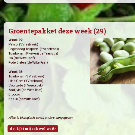
Namens ons allemaal: Eet smakelijks
alle nieuwsberichten
Groentepakket deze week (29)
Week 29:
Paksoi (’t Vreebroek)
Regenboog bospeen (’t Vreebroek)
Tuinbonen (Kwekerij de Transitie)
Sla (de Witte Raaf)
Rode Bieten (de Witte Raaf)
Week 28:
Tuinbonen (’t Vreebroek)
Little Gem (’t Vreebroek)