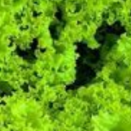
Week 28:
Braeburn Appels (NL)
Sinaasappels
Rode pruimen
Witte druiven (met pit)
Alles is biologisch, tenzij anders aangegeven.
dat lijkt mij ook wel wat!