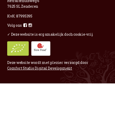
Voor al je vragen en opmerkingen;
Mail
gerust.
Maar ook voor complimentjes,
mooie fruitige foto’s of andere blije zaken:
info@vertwenz.nl
Annelies