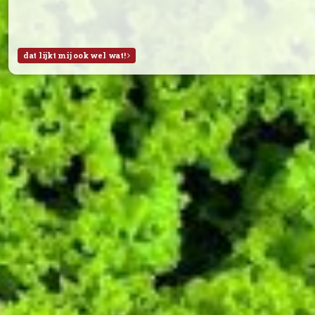
Fruitpakket deze week (29)
Week 29:
Braeburn Appels (NL)
Bananen
Abrikozen
Watermeloen
Week 28:
Braeburn Appels (NL)
Sinaasappels
Rode pruimen
Witte druiven (met pit)
Alles is biologisch, tenzij anders aangegeven.
dat lijkt mij ook wel wat!