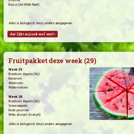
Paksoi (’t Vreebroek)
Regenboog bospeen (’t Vreebroek)
Tuinbonen (Kwekerij de Transitie)
Sla (de Witte Raaf)
Rode Bieten (de Witte Raaf)
Week 28:
Tuinbonen (’t Vreebroek)
Little Gem (’t Vreebroek)
Courgette (’t Vreebroek)
Andijvie (de Witte Raaf)
Broccoli
Bos ui (de Witte Raaf)
Alles is biologisch, tenzij anders aangegeven.
dat lijkt mij ook wel wat!