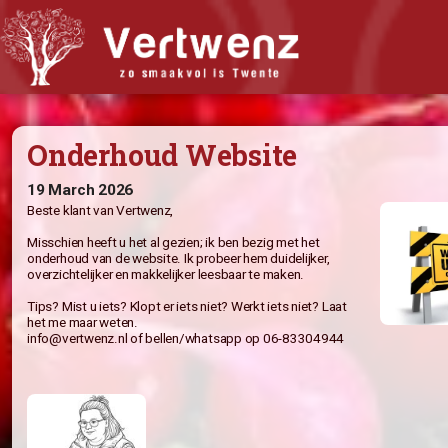
Biologisch abonnement
Onderhoud Website
Abonnement Bestellen
Bijbestellen
19 March 2026
Beste klant van Vertwenz,
Iets doorgeven?
Misschien heeft u het al gezien; ik ben bezig met het
Nieuwsflits
onderhoud van de website. Ik probeer hem duidelijker,
overzichtelijker en makkelijker leesbaar te maken.
Winkel
Tips? Mist u iets? Klopt er iets niet? Werkt iets niet? Laat
Recepten
het me maar weten.
info@vertwenz.nl
of bellen/whatsapp op 06-83304944
Wat vindt u van Vertwenz?