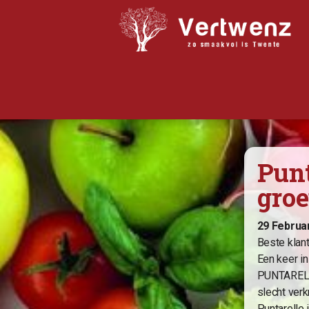
Biologisch abonnement
Punt
Abonnement Bestellen
gro
Bijbestellen
Iets doorgeven?
29 Februa
Beste klan
Nieuwsflits
Een keer i
Winkel
PUNTARELLE
slecht verk
Recepten
Puntarelle 