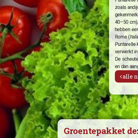
zoals andij
Wat vindt u van Vertwenz?
gekenmerkt
40–50 cm),
hebben een
Rome (Itali
Puntarelle
verwerkt i
De scheute
en dan aang
alle 
Groentepakket de