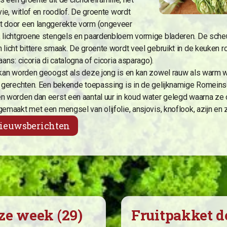
vie, witlof en roodlof. De groente wordt
 door een langgerekte vorm (ongeveer
 lichtgroene stengels en paardenbloem vormige bladeren. De sche
 licht bittere smaak. De groente wordt veel gebruikt in de keuken 
aans: cicoria di catalogna of cicoria asparago).
 kan worden geoogst als deze jong is en kan zowel rauw als warm 
n gerechten. Een bekende toepassing is in de gelijknamige Romeins
n worden dan eerst een aantal uur in koud water gelegd waarna ze 
emaakt met een mengsel van olijfolie, ansjovis, knoflook, azijn en 
nieuwsberichten
ze week (29)
Fruitpakket d