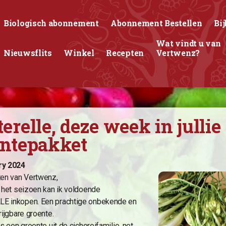
Biologisch abonnement
Abonnement Bestellen
Bij
Wat vindt u van
Nieuwsflits
Winkel
Recepten
Vertwenz?
erelle, deze week in jullie
entepakket
ry 2024
ten van Vertwenz,
n het seizoen kan ik voldoende
 inkopen. Een prachtige onbekende en
rijgbare groente.
is een groente uit de cichoreifamilie, net