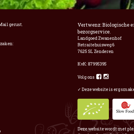
Mail
gerust.
Vertwenz: Biologische e
bezorgservice.
Landgoed Zwanenhof
 zaken:
Retraitehuisweg 6
7625 SL Zenderen
KvK: 87995395
Volg ons
✓ Deze website is erg smake
Deze website wordt met ple
?