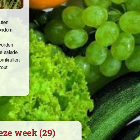
uten
rondom
worden
e salade.
omkrullen,
zout.
eze week (29)