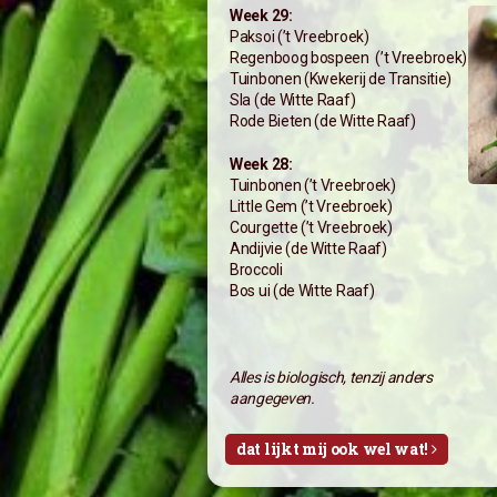
Week 29:
Paksoi (’t Vreebroek)
Regenboog bospeen (’t Vreebroek)
Tuinbonen (Kwekerij de Transitie)
Sla (de Witte Raaf)
Rode Bieten (de Witte Raaf)
Week 28:
Tuinbonen (’t Vreebroek)
Little Gem (’t Vreebroek)
Courgette (’t Vreebroek)
Andijvie (de Witte Raaf)
Broccoli
Bos ui (de Witte Raaf)
Alles is biologisch, tenzij anders
aangegeven.
dat lijkt mij ook wel wat!