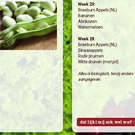
Week 29:
Braeburn Appels (NL)
Bananen
Abrikozen
Watermeloen
Week 28:
Braeburn Appels (NL)
Sinaasappels
Rode pruimen
Witte druiven (met pit)
Alles is biologisch, tenzij anders
aangegeven.
dat lijkt mij ook wel wat!