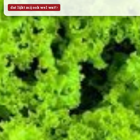
Braeburn Appels (NL)
Bananen
Abrikozen
Watermeloen
Week 28:
Braeburn Appels (NL)
Sinaasappels
Rode pruimen
Witte druiven (met pit)
Alles is biologisch, tenzij anders aangegeven.
dat lijkt mij ook wel wat!