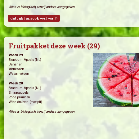
Sla (de Witte Raaf)
Rode Bieten (de Witte Raaf)
Week 28:
Tuinbonen (’t Vreebroek)
Little Gem (’t Vreebroek)
Courgette (’t Vreebroek)
Andijvie (de Witte Raaf)
Broccoli
Bos ui (de Witte Raaf)
Alles is biologisch, tenzij anders aangegeven.
dat lijkt mij ook wel wat!
Fruitpakket deze week (29)
Week 29: