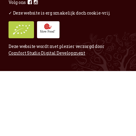
Voor al je vragen en opmerkingen;
Mail
gerust.
Maar ook voor complimentjes,
mooie fruitige foto’s of andere blije zaken:
info@vertwenz.nl
Annelies
Bedrijfsleidster Vertwenz
06-83304944