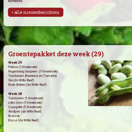
moeten worden; dan is dat natuurlijk geen probleem. Spreek
briefje neer. Dan komt het helemaal goed.
Tot ziens!
Annelies
alle nieuwsberichten
Groentepakket deze week (29)
Week 29:
Paksoi (’t Vreebroek)
Regenboog bospeen (’t Vreebroek)
Tuinbonen (Kwekerij de Transitie)