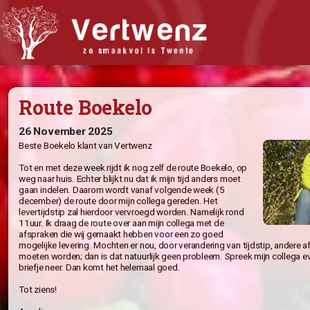
Biologisch abonnement
Route Boekelo
Abonnement Bestellen
Bijbestellen
26 November 2025
Beste Boekelo klant van Vertwenz
Iets doorgeven?
Tot en met deze week rijdt ik nog zelf de route Boekelo, op
Nieuwsflits
weg naar huis. Echter blijkt nu dat ik mijn tijd anders moet
gaan indelen. Daarom wordt vanaf volgende week (5
Winkel
december) de route door mijn collega gereden. Het
levertijdstip zal hierdoor vervroegd worden. Namelijk rond
Recepten
11uur. Ik draag de route over aan mijn collega met de
afspraken die wij gemaakt hebben voor een zo goed
Wat vindt u van Vertwenz?
mogelijke levering. Mochten er nou, door verandering van 