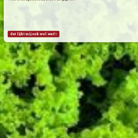
Fruitpakket deze week (29)
Week 29:
Braeburn Appels (NL)
Bananen
Abrikozen
Watermeloen
Week 28:
Braeburn Appels (NL)
Sinaasappels
Rode pruimen
Witte druiven (met pit)
Alles is biologisch, tenzij anders aangegeven.