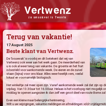
Biologisch abonnement
Terug van vakantie!
Abonnement Bestellen
Bijbestellen
17 August 2025
Beste klant van Vertwenz.
Iets doorgeven?
Nieuwsflits
De ‘bouwvak’ is voorbij en dit betekent dat wij van
Vertwenz ook weer aan het werk gaan. De meerderheid va
Winkel
u is ook al weer terug van vakantie. De groente en het fruit
is besteld voor aankomende week. De eieren en de zuivel
Recepten
staan (bijna) voor ons klaar. Alles weer heerlijk vers, veelal
lokaal en voornamelijk biologisch.
Wat vindt u van Vertwenz?