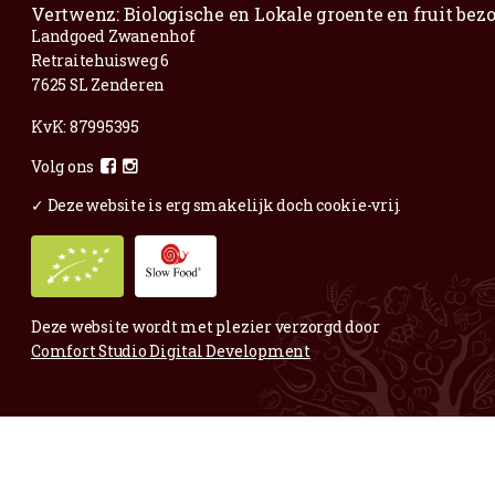
Voor al je vragen en opmerkingen;
Mail
gerust.
Maar ook voor complimentjes,
mooie fruitige foto’s of andere blije zaken: