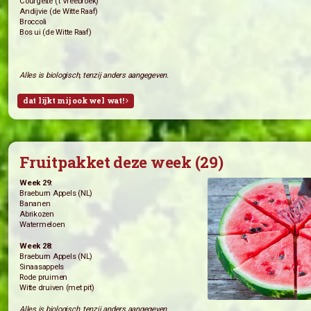
Week 29:
Paksoi (’t Vreebroek)
Regenboog bospeen (’t Vreebroek)
Tuinbonen (Kwekerij de Transitie)
Sla (de Witte Raaf)
Rode Bieten (de Witte Raaf)
Week 28:
Tuinbonen (’t Vreebroek)
Little Gem (’t Vreebroek)
Courgette (’t Vreebroek)
Andijvie (de Witte Raaf)
Broccoli
Bos ui (de Witte Raaf)
Alles is biologisch, tenzij anders aangegeven.
dat lijkt mij ook wel wat!