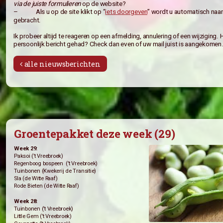
Het winkeltje zal meer open zijn. Vanaf aankomende week 
vrijdag. Van 13.30uur tot 16.00uur. Helaas is het voorlop
middag te openen aangezien ik dan zelf een groot deel van 
Even een kleine maar belangrijke herinnering;
Wilt u uw wijzigingen, vakantie meldingen en afmeldingen
v
via de juiste formulieren
op de website?
– Als u op de site klikt op “
iets doorgeven
” wordt u a
gebracht.
Ik probeer altijd te reageren op een afmelding, annulering o
persoonlijk bericht gehad? Check dan even of uw mail juis
alle nieuwsberichten
Groentepakket deze week (29)