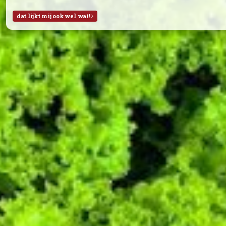
Week 29:
Braeburn Appels (NL)
Bananen
Abrikozen
Watermeloen
Week 28:
Braeburn Appels (NL)
Sinaasappels
Rode pruimen
Witte druiven (met pit)
Alles is biologisch, tenzij anders aangegeven.
dat lijkt mij ook wel wat!