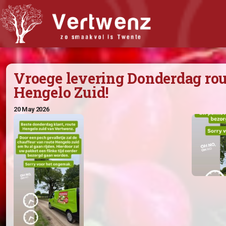
Biologisch abonnement
Vroege levering Donder
Abonnement Bestellen
Hengelo Zuid!
Bijbestellen
Iets doorgeven?
20 May 2026
Nieuwsflits
Winkel
Recepten
Wat vindt u van Vertwenz?