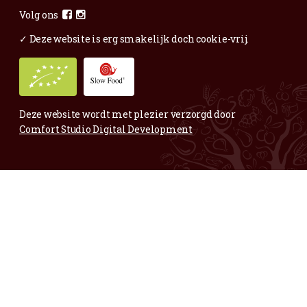
Voor al je vragen en opmerkingen;
Mail
gerust.
Maar ook voor complimentjes,
mooie fruitige foto’s of andere blije zaken:
info@vertwenz.nl
Annelies
Bedrijfsleidster Vertwenz
06-83304944