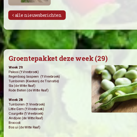
alle nieuwsberichten
Groentepakket deze week (29)
Week 29:
Paksoi (’t Vreebroek)
Regenboog bospeen (’t Vreebroek)
Tuinbonen (Kwekerij de Transitie)