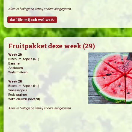
Sla (de Witte Raaf)
Rode Bieten (de Witte Raaf)
Week 28:
Tuinbonen (’t Vreebroek)
Little Gem (’t Vreebroek)
Courgette (’t Vreebroek)
Andijvie (de Witte Raaf)
Broccoli
Bos ui (de Witte Raaf)
Alles is biologisch, tenzij anders aangegeven.
dat lijkt mij ook wel wat!
Fruitpakket deze week (29)