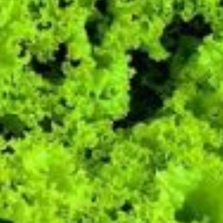
Witte druiven (met pit)
Alles is biologisch, tenzij anders aangegeven.
dat lijkt mij ook wel wat!