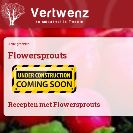
Biologisch abonnement
Abonnement Bestellen
< alle groenten
Flowersprouts
Bijbestellen
Iets doorgeven?
Nieuwsflits
Winkel
Recepten
Wat vindt u van Vertwenz?
Recepten met Flowersprouts