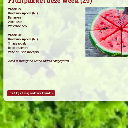
Alles is biologisch, tenzij anders aangegeven.
dat lijkt mij ook wel wat!
Fruitpakket deze week (29)
Week 29:
Braeburn Appels (NL)
Bananen
Abrikozen
Watermeloen
Week 28:
Braeburn Appels (NL)
Sinaasappels
Rode pruimen