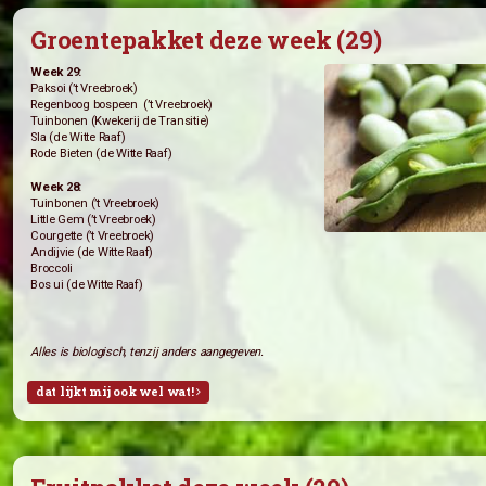
Groentepakket deze week (29)
Week 29:
Paksoi (’t Vreebroek)
Regenboog bospeen (’t Vreebroek)
Tuinbonen (Kwekerij de Transitie)
Sla (de Witte Raaf)
Rode Bieten (de Witte Raaf)
Week 28:
Tuinbonen (’t Vreebroek)
Little Gem (’t Vreebroek)
Courgette (’t Vreebroek)
Andijvie (de Witte Raaf)
Broccoli
Bos ui (de Witte Raaf)