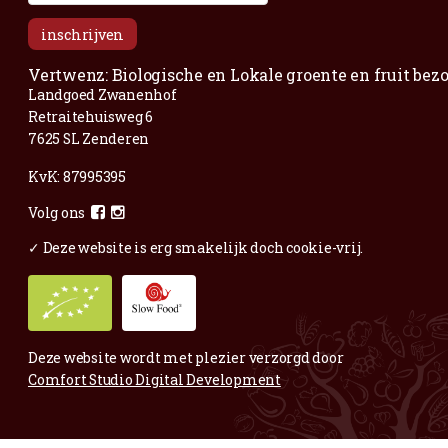
Voor al je vragen en opmerkingen;
Mail
gerust.
Maar ook voor complimentjes,
mooie fruitige foto’s of andere blije zaken:
info@vertwenz.nl