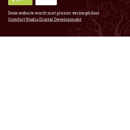
Voor al je vragen en opmerkingen;
Mail
gerust.
Maar ook voor complimentjes,
mooie fruitige foto’s of andere blije zaken:
info@vertwenz.nl
Annelies
Bedrijfsleidster Vertwenz