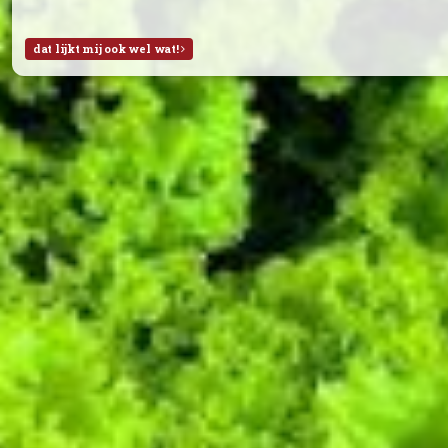
Fruitpakket deze week (29)
Week 29:
Braeburn Appels (NL)
Bananen
Abrikozen
Watermeloen
Week 28:
Braeburn Appels (NL)
Sinaasappels
Rode pruimen
Witte druiven (met pit)
Alles is biologisch, tenzij anders aangegeven.