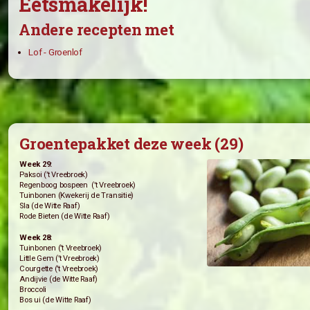
1. Verwijder de buitenste bladeren van de groenlof. Was de 
een pan water aan de kook en voeg hier een scheut citroen
minuten en giet het daarna af. Laat uitlekken in een vergiet.
2. Bak de spek in een hapjespan en voeg de uitgelekte gro
alles goed door en smoor het geheel gedurende 10 minuten
pan. Roer af en toe om.
3. Verwarm de oven voor op 175 graden Celsius. Doe het 
strooi er kaas overheen. Zet de ovenschaal ongeveer 8 min
gesmolten is.
Eetsmakelijk!
Andere recepten met
Lof - Groenlof