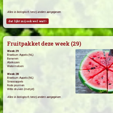
Groentepakket deze week (29)
Week 29:
Paksoi (’t Vreebroek)
Regenboog bospeen (’t Vreebroek)
Tuinbonen (Kwekerij de Transitie)
Sla (de Witte Raaf)
Rode Bieten (de Witte Raaf)
Week 28:
Tuinbonen (’t Vreebroek)
Little Gem (’t Vreebroek)
Courgette (’t Vreebroek)
Andijvie (de Witte Raaf)
Broccoli
Bos ui (de Witte Raaf)
Alles is biologisch, tenzij anders aangegeven.
dat lijkt mij ook wel wat!